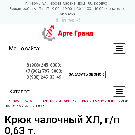
г. Пермь, ул. Героев Хасана, дом 100, корпус 1
Режим работы: Пн - Пт 9:00 - 19:00 ||| Сб 11:00 - 16:00 (желателен
звонок)
Меню сайта:
навига
по
сайту
8 (908) 245-8000;
+7 (902) 797-5000;
ЗАКАЗАТЬ ЗВОНОК
8 (908) 245-33-49
Каталог:
навига
по
ГЛАВНАЯ
...
КАТАЛОГ
...
МЕТИЗЫ И ТАКЕЛАЖ
...
КРЮКИ ЧАЛОЧНЫЕ
... КРЮК
сайту
ЧАЛОЧНЫЙ ХЛ, Г/П 0,63 Т.
Крюк чалочный ХЛ, г/п
0,63 т.