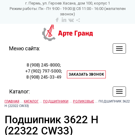
г. Пермь, ул. Героев Хасана, дом 100, корпус 1
Режим работы: Пн - Пт 9:00 - 19:00 ||| Сб 11:00 - 16:00 (желателен
звонок)
Меню сайта:
навига
по
сайту
8 (908) 245-8000;
+7 (902) 797-5000;
ЗАКАЗАТЬ ЗВОНОК
8 (908) 245-33-49
Каталог:
навига
по
ГЛАВНАЯ
...
КАТАЛОГ
...
ПОДШИПНИКИ
...
РОЛИКОВЫЕ
... ПОДШИПНИК 3622
сайту
H (22322 CW33)
Подшипник 3622 H
(22322 CW33)