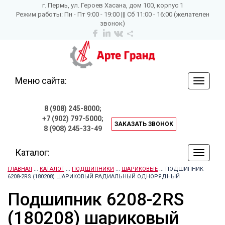
г. Пермь, ул. Героев Хасана, дом 100, корпус 1
Режим работы: Пн - Пт 9:00 - 19:00 ||| Сб 11:00 - 16:00 (желателен
звонок)
Меню сайта:
навига
по
сайту
8 (908) 245-8000;
+7 (902) 797-5000;
ЗАКАЗАТЬ ЗВОНОК
8 (908) 245-33-49
Каталог:
навига
по
ГЛАВНАЯ
...
КАТАЛОГ
...
ПОДШИПНИКИ
...
ШАРИКОВЫЕ
... ПОДШИПНИК
сайту
6208-2RS (180208) ШАРИКОВЫЙ РАДИАЛЬНЫЙ ОДНОРЯДНЫЙ
Подшипник 6208-2RS
(180208) шариковый