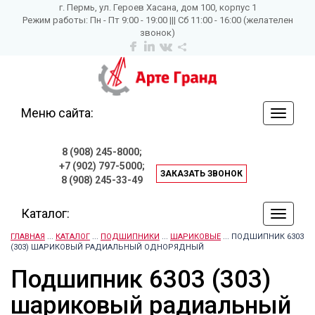
г. Пермь, ул. Героев Хасана, дом 100, корпус 1
Режим работы: Пн - Пт 9:00 - 19:00 ||| Сб 11:00 - 16:00 (желателен
звонок)
Меню сайта:
навига
по
сайту
8 (908) 245-8000;
+7 (902) 797-5000;
ЗАКАЗАТЬ ЗВОНОК
8 (908) 245-33-49
Каталог:
навига
по
ГЛАВНАЯ
...
КАТАЛОГ
...
ПОДШИПНИКИ
...
ШАРИКОВЫЕ
... ПОДШИПНИК 6303
сайту
(303) ШАРИКОВЫЙ РАДИАЛЬНЫЙ ОДНОРЯДНЫЙ
Подшипник 6303 (303)
шариковый радиальный