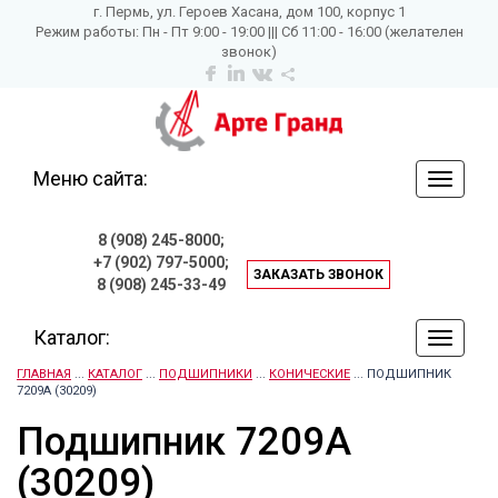
г. Пермь, ул. Героев Хасана, дом 100, корпус 1
Режим работы: Пн - Пт 9:00 - 19:00 ||| Сб 11:00 - 16:00 (желателен
звонок)
Меню сайта:
навига
по
сайту
8 (908) 245-8000;
+7 (902) 797-5000;
ЗАКАЗАТЬ ЗВОНОК
8 (908) 245-33-49
Каталог:
навига
по
ГЛАВНАЯ
...
КАТАЛОГ
...
ПОДШИПНИКИ
...
КОНИЧЕСКИЕ
... ПОДШИПНИК
сайту
7209А (30209)
Подшипник 7209А
(30209)