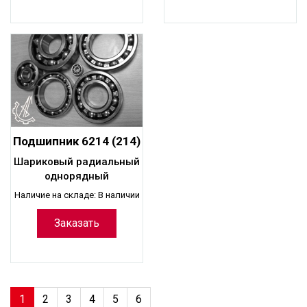
Подшипник 6214 (214)
шариковый
Шариковый радиальный
радиальный
однорядный
однорядный
Наличие на складе: В наличии
Заказать
1
2
3
4
5
6