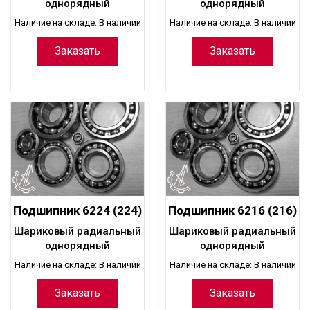
радиальный
однорядный
однорядный
однорядный
Наличие на складе: В наличии
Наличие на складе: В наличии
Заказать
Заказать
Подшипник 6224 (224)
Подшипник 6216 (216)
шариковый
шариковый
Шариковый радиальный
Шариковый радиальный
радиальный
радиальный
однорядный
однорядный
однорядный
однорядный
Наличие на складе: В наличии
Наличие на складе: В наличии
Заказать
Заказать